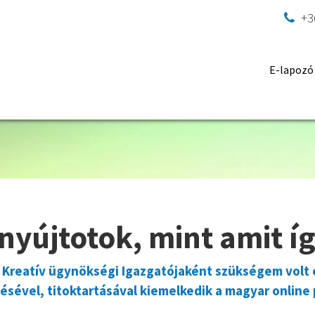
+3

E-lapozó
nyújtotok, mint amit í
 Kreatív ügynökségi Igazgatójaként szükségem volt e
rtésével, titoktartásával kiemelkedik a magyar online 