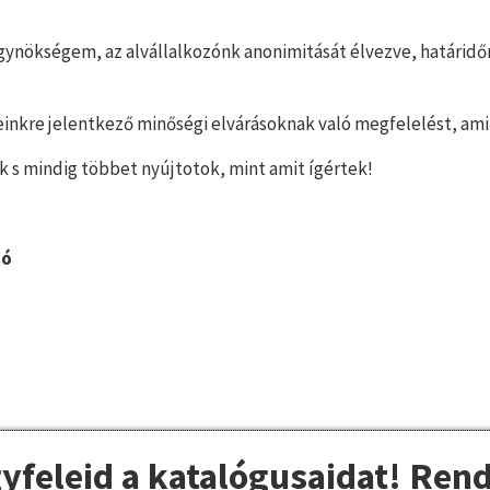
ynökségem, az alvállalkozónk anonimitását élvezve, határidőr
inkre jelentkező minőségi elvárásoknak való megfelelést, ami
k s mindig többet nyújtotok, mint amit ígértek!
tó
yfeleid a katalógusaidat! Ren