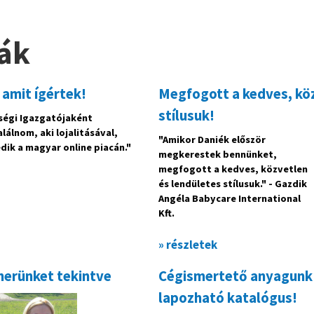
ák
 amit ígértek!
Megfogott a kedves, köz
stílusuk!
ségi Igazgatójaként
lálnom, aki lojalitásával,
"Amikor Daniék először
dik a magyar online piacán."
megkerestek bennünket,
megfogott a kedves, közvetlen
és lendületes stílusuk." - Gazdik
Angéla Babycare International
Kft.
» részletek
nerünket tekintve
Cégismertető anyagunk 
lapozható katalógus!