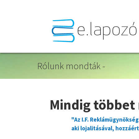
Rólunk mondták -
Mindig többet 
"Az I.F. Reklámügynökség
aki lojalitásával, hozzáé