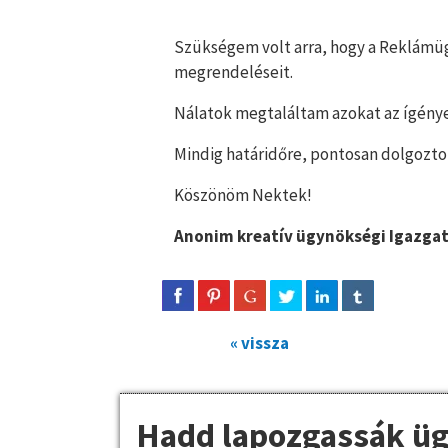
Szükségem volt arra, hogy a Reklámüg
megrendeléseit.
Nálatok megtaláltam azokat az ígénye
Mindig határidőre, pontosan dolgozto
Köszönöm Nektek!
Anonim kreatív ügynökségi Igazga
« vissza
Hadd lapozgassák üg