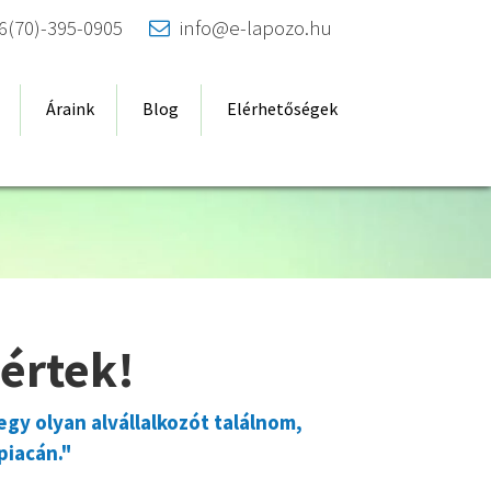
6(70)-395-0905
info@e-lapozo.hu

Áraink
Blog
Elérhetőségek
gértek!
gy olyan alvállalkozót találnom,
piacán."