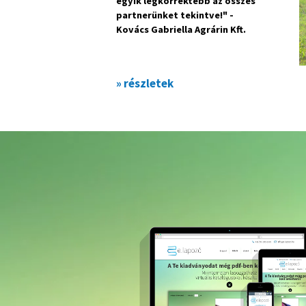
egyik legkorrektebb az összes
partnerünket tekintve!" -
Kovács Gabriella Agrárin Kft.
» részletek