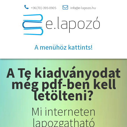


+36(70)-395-0905
info@e-lapozo.hu
A menühöz kattints!
A Te kiadványodat
még pdf-ben kell
letölteni?
Mi interneten
lapozgatható