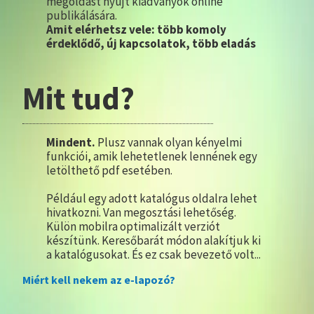
megoldást nyújt kiadványok online
publikálására.
Amit elérhetsz vele: több komoly
érdeklődő, új kapcsolatok, több eladás
Mit tud?
Mindent.
Plusz vannak olyan kényelmi
funkciói, amik lehetetlenek lennének egy
letölthető pdf esetében.
Például egy adott katalógus oldalra lehet
hivatkozni. Van megosztási lehetőség.
Külön mobilra optimalizált verziót
készítünk. Keresőbarát módon alakítjuk ki
a katalógusokat. És ez csak bevezető volt...
Miért kell nekem az e-lapozó?