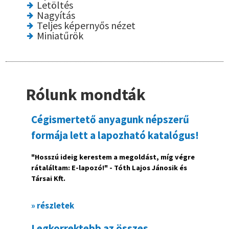
Letöltés
Nagyítás
Teljes képernyős nézet
Miniatűrök
Rólunk mondták
Cégismertető anyagunk népszerű
formája lett a lapozható katalógus!
"Hosszú ideig kerestem a megoldást, míg végre
rátaláltam:
E-lapozó
!" - Tóth Lajos Jánosik és
Társai Kft.
» részletek
Legkorrektebb az összes