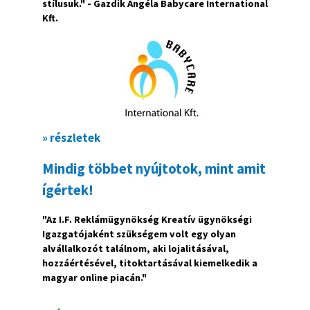
stílusuk." - Gazdik Angéla Babycare International
Kft.
» részletek
Mindig többet nyújtotok, mint amit
ígértek!
"Az I.F. Reklámügynökség Kreatív ügynökségi
Igazgatójaként szükségem volt egy olyan
alvállalkozót találnom, aki lojalitásával,
hozzáértésével, titoktartásával kiemelkedik a
magyar online piacán."